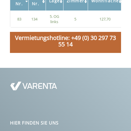
Lage
Zimmer
Wohnfläche
Ka
Nr.
Nr.
5. OG
83
134
5
127,70
links
Vermietungshotline: +49 (0) 30 297 73
55 14
HIER FINDEN SIE UNS